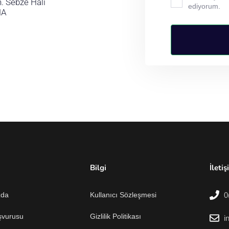
. Sebze Hali
ediyorum.
NA
Bilgi
İletiş
zda
Kullanıcı Sözleşmesi
0
şvurusu
Gizlilik Politikası
i