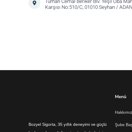
Turhan Cemal Beriker Blv. Yeşil Oba Mah
Karşısı No:510/C, 01010 Seyhan / ADA
Menü
Hakkımı
Bozyel Sigorta, 35 yıllık deneyimi ve güçlü
Şube Ba