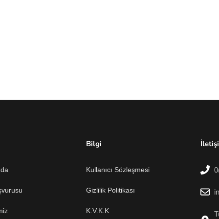
Bilgi
İletiş
zda
Kullanıcı Sözleşmesi
0
şvurusu
Gizlilik Politikası
i
miz
K.V.K.K
T