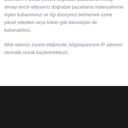
almayı tercih ettiyseniz doğrudan pazarlama materyallerine
ilişkin kullanımınızı ve ilgi düzeyinizi belirlemek üzere
piksel etiketleri veya linkler gibi teknolojiler de
kullanabiliriz.
Web sitemizi ziyaret ettiğinizde, bilgisayarınızın IP adresini
otomatik olarak kaydetmekteyiz.