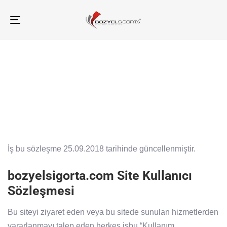
TOGGLE
NAVIGATION
Ana Sayfa
Kullanıcı Sözleşmesi
İş bu sözleşme 25.09.2018 tarihinde güncellenmiştir.
bozyelsigorta.com Site Kullanıcı
Sözleşmesi
Bu siteyi ziyaret eden veya bu sitede sunulan hizmetlerden
yararlanmayı talep eden herkes işbu “Kullanım