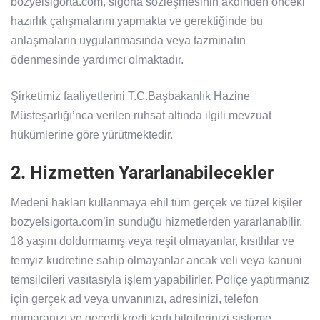
bozyelsigorta.com, sigorta sözleşmesinin akdinden önceki
hazırlık çalışmalarını yapmakta ve gerektiğinde bu
anlaşmaların uygulanmasında veya tazminatın
ödenmesinde yardımcı olmaktadır.
Şirketimiz faaliyetlerini T.C.Başbakanlık Hazine
Müsteşarlığı’nca verilen ruhsat altında ilgili mevzuat
hükümlerine göre yürütmektedir.
2. Hizmetten Yararlanabilecekler
Medeni hakları kullanmaya ehil tüm gerçek ve tüzel kişiler
bozyelsigorta.com’in sunduğu hizmetlerden yararlanabilir.
18 yaşını doldurmamış veya reşit olmayanlar, kısıtlılar ve
temyiz kudretine sahip olmayanlar ancak veli veya kanuni
temsilcileri vasıtasıyla işlem yapabilirler. Poliçe yaptırmanız
için gerçek ad veya unvanınızı, adresinizi, telefon
numaranızı ve geçerli kredi kartı bilgilerinizi sisteme