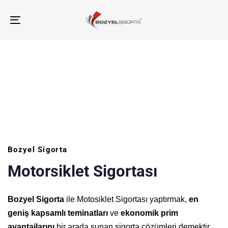
TOGGLE
NAVIGATION
Ana Sayfa
Motorsiklet Sigortası
Bozyel Sigorta
Motorsiklet Sigortası
Bozyel Sigorta
ile Motosiklet Sigortası yaptırmak,
en
geniş kapsamlı teminatları
ve
ekonomik prim
avantajlarını
bir arada sunan sigorta çözümleri demektir.