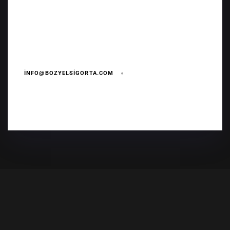
INFO@BOZYELSIGORTA.COM
5 YIL AGO
5 reasons to purchase desktop
computers